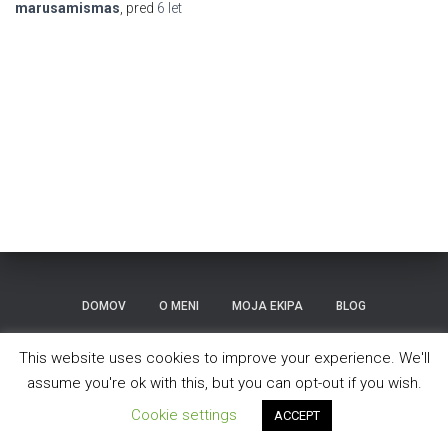
marusamismas
, pred
6 let
DOMOV
O MENI
MOJA EKIPA
BLOG
TEKMOVANJA
KONTAKT
This website uses cookies to improve your experience. We'll
assume you're ok with this, but you can opt-out if you wish.
Hestia | Razvili
ThemeIsle
Cookie settings
ACCEPT