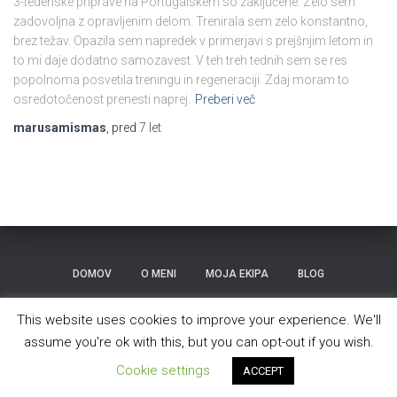
3-tedenske priprave na Portugalskem so zaključene. Zelo sem
zadovoljna z opravljenim delom. Trenirala sem zelo konstantno,
brez težav. Opazila sem napredek v primerjavi s prejšnjim letom in
to mi daje dodatno samozavest. V teh treh tednih sem se res
popolnoma posvetila treningu in regeneraciji. Zdaj moram to
osredotočenost prenesti naprej.
Preberi več
marusamismas
, pred
7 let
DOMOV
O MENI
MOJA EKIPA
BLOG
TEKMOVANJA
KONTAKT
This website uses cookies to improve your experience. We'll
assume you're ok with this, but you can opt-out if you wish.
Hestia | Razvili
ThemeIsle
Cookie settings
ACCEPT