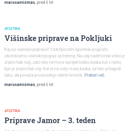
marusamismas
, pred
6 let
ATLETIKA
Višinske priprave na Pokljuki
Kaj so višinske priprave? Vzdržljivostni športniki pogosto
izkoriščamo višinske pogoje za trening. Na višji nadmorski višini je
zračni tlak nižji, zato telo ne more sprejeti toliko kisika kot v nižini,
kjer je zračni tlak višji. Ker je na voljo manj kisika, se telo prilagodi
tako, da poveča proizvodnjo rdečih krvničk,
Preberi več
marusamismas
, pred
6 let
ATLETIKA
Priprave Jamor – 3. teden